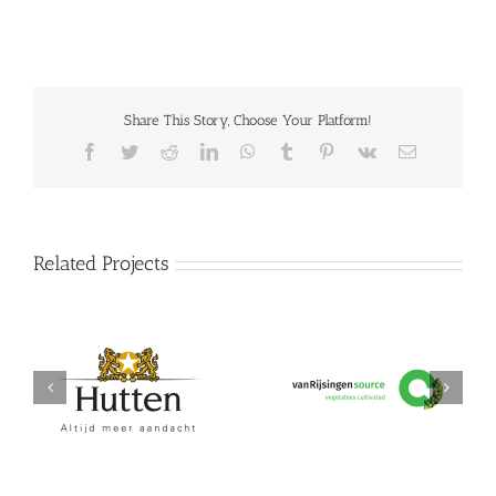
Share This Story, Choose Your Platform!
Facebook
Twitter
Reddit
LinkedIn
WhatsApp
Tumblr
Pinterest
Vk
Email
Related Projects
Hutten
vanRijsingeningredients