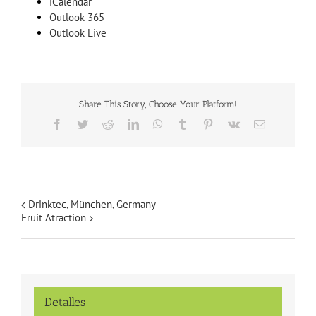
iCalendar
Outlook 365
Outlook Live
Share This Story, Choose Your Platform!
Facebook
Twitter
Reddit
LinkedIn
WhatsApp
Tumblr
Pinterest
Vk
Email
Drinktec, München, Germany
Fruit Atraction
Detalles