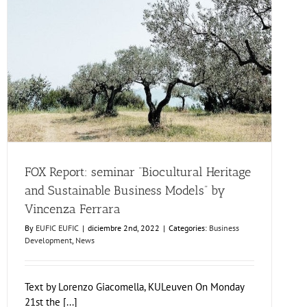
Politècnica
de
València
(UPV)
FOX Report: seminar “Biocultural Heritage and
Sustainable Business Models” by Vincenza Ferrara
Business Development
News
FOX Report: seminar “Biocultural Heritage
and Sustainable Business Models” by
Vincenza Ferrara
By
EUFIC EUFIC
|
diciembre 2nd, 2022
|
Categories:
Business
Development
,
News
Text by Lorenzo Giacomella, KULeuven On Monday
21st the [...]