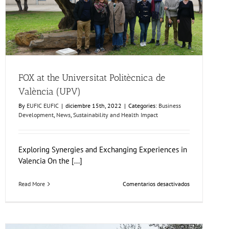
Business Development
News
Sustainability and Health Impact
FOX at the Universitat Politècnica de
València (UPV)
By
EUFIC EUFIC
|
diciembre 15th, 2022
|
Categories:
Business
Development
,
News
,
Sustainability and Health Impact
Exploring Synergies and Exchanging Experiences in
Valencia On the [...]
en
Read More
Comentarios desactivados
FOX
at
the
Universitat