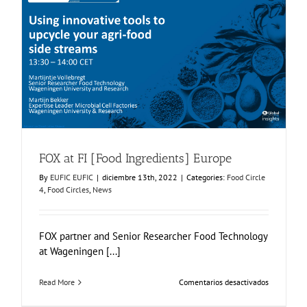
Workshop,
Leuven,
Belgium
FOX at FI [Food Ingredients] Europe
Food Circle 4
Food Circles
News
hop
FOX at FI [Food Ingredients] Europe
By
EUFIC EUFIC
|
diciembre 13th, 2022
|
Categories:
Food Circle
4
,
Food Circles
,
News
FOX partner and Senior Researcher Food Technology
at Wageningen [...]
en
Read More
Comentarios desactivados
FOX
at