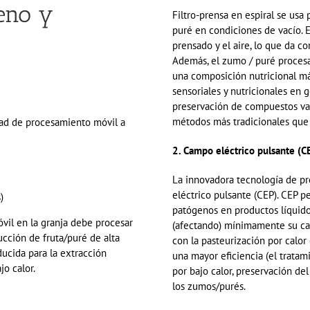
eno y
Filtro-prensa en espiral se usa
puré en condiciones de vacío
. 
prensado y el aire, lo que da c
Además, el zumo / puré procesa
una composición nutricional más
sensoriales y nutricionales en 
preservación de compuestos va
métodos más tradicionales qu
dad de procesamiento móvil a
2. Campo eléctrico pulsante (C
La innovadora tecnología de pr
eléctrico pulsante
(CEP). CEP pe
)
patógenos en productos líquidos
vil en la granja debe procesar
(afectando) mínimamente su ca
ducción de
fruta
/
puré de alta
con la pasteurización por calor
educida
pa
ra la extracción
una mayor eficiencia (el trata
jo calor
.
por bajo calor
,
preservación de
los
zumos
/
purés.