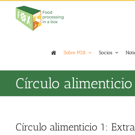
Skip
to
content
Sobre FOX
Socios
Noti
Círculo alimenticio
Círculo alimenticio 1: Extr