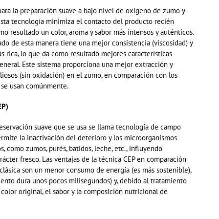
 para la preparación suave a bajo nivel de oxígeno de zumo y
Esta tecnología minimiza el contacto del producto recién
omo resultado un color, aroma y sabor más intensos y auténticos.
do de esta manera tiene una mejor consistencia (viscosidad) y
 rica, lo que da como resultado mejores características
general. Este sistema proporciona una mejor
extracción y
l
iosos (sin oxidación) en el zumo
, en comparación con los
e se usan comúnmente.
EP)
eservación suave que se usa se llama tecno
logía de campo
rmite la inactivación del deterioro y los microorganismos
, como zumos, purés, batidos, leche, etc., influyendo
rácter fresco
. Las ventajas de la técnica CEP
en comparación
 clásica son un menor consumo de energía (es más sostenible),
miento dura unos pocos milisegundos)
y
,
debido a
l tr
atamiento
l
color original, el sabor y la composición nutricional de