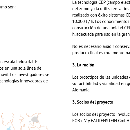
La tecnología CEP (campo eléctr
zumo son:
del
zumo
ya la utiliza en vario
realizado con éxito sistemas C
10.000 l / h. Los conocimientos 
construcción de una unidad CEP
h, adecuada para uso en la gran
No es necesario añadir conserva
producto final es totalmente na
 escala industrial. El
3. La regió
n
los en una sola línea de
óvil.
Los investigadores se
Los prototipos de las unidades
tecnologías innovadoras de
su factibilidad y viabilidad en 
Alemania.
3. S
o
cios del proyecto
Los socios del proyecto involuc
KOB
e.V
y FALKENSTEIN
GmbH