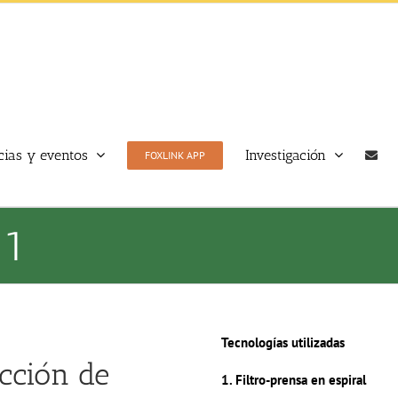
cias y eventos
Investigación
FOXLINK APP
 1
Tec
nologías utilizadas
acción de
1. Filtro-prensa en espiral