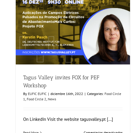
Tagus Valley invites FOX for PEF Workshop
Food Circle 1
Food Circle 2
News
Tagus Valley invites FOX for PEF
Workshop
By
EUFIC EUFIC
|
diciembre 16th, 2022
|
Categories:
Food Circle
1
,
Food Circle 2
,
News
On LinkedIn Visit the website tagusvalley.pt [...]
en
Read More
Comentarios desactivados