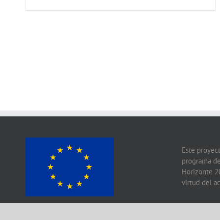
6th
Edition
FOX
Newsle
–
Out
now!
Este proyect
programa de
Horizonte 2
virtud del 