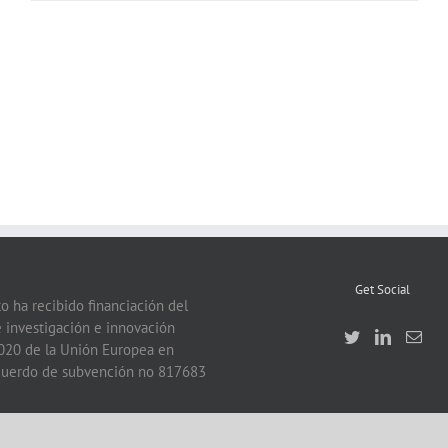
FI
[Food
Ingredients
tter
Europe
Get Social
o ha recibido financiación del
 investigación e innovación
020 de la Unión Europea en
acuerdo de subvención no 817683