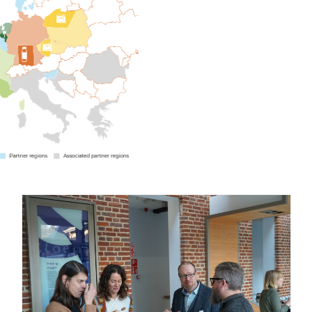
Gallery: 3rd FOX Small-Scale Processors Workshop,
Leuven, Belgium
Business Development
Consumer Engagement
FOXLINK app