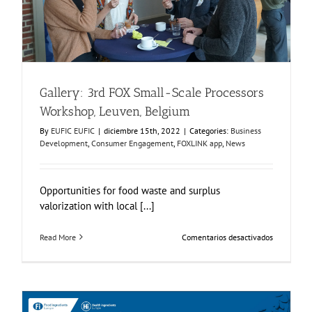
News
Gallery: 3rd FOX Small-Scale Processors
Workshop, Leuven, Belgium
By
EUFIC EUFIC
|
diciembre 15th, 2022
|
Categories:
Business
Development
,
Consumer Engagement
,
FOXLINK app
,
News
Opportunities for food waste and surplus
valorization with local [...]
en
Read More
Comentarios desactivados
Gallery:
3rd
FOX
Small-
Scale
Processors