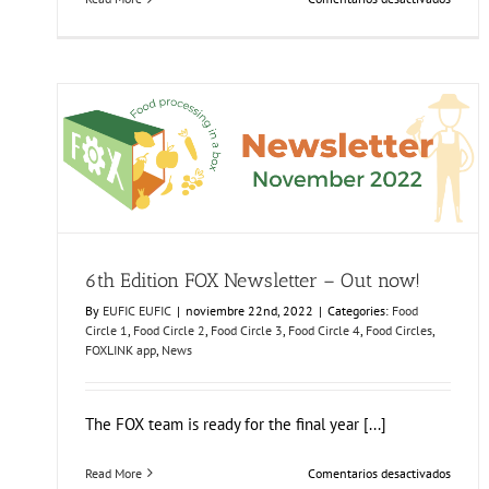
Tagus
Valley
invites
FOX
for
PEF
Works
6th Edition FOX Newsletter – Out now!
Food Circle 1
Food Circle 2
Food Circle 3
Food Circle 4
Food
Circles
FOXLINK app
News
6th Edition FOX Newsletter – Out now!
By
EUFIC EUFIC
|
noviembre 22nd, 2022
|
Categories:
Food
Circle 1
,
Food Circle 2
,
Food Circle 3
,
Food Circle 4
,
Food Circles
,
FOXLINK app
,
News
The FOX team is ready for the final year [...]
en
Read More
Comentarios desactivados