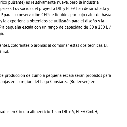
ico pulsante) es relativamente nueva, pero la industria
s países. Los socios del proyecto
DIL
y
ELEA
han desarrollado y
EP para la conservación CEP de líquidos
por bajo calor
de hasta
y la experiencia obtenidos se utilizarán para el diseño y la
 a pequeña escala con un rango de capacidad de 50 a 250 L /
ja.
ntes, colorantes o aromas al combinar estas dos técnicas. El
tural.
 de producción de
zumo
a pequeña escala serán probados para
granjas en la región del Lago Constanza (
Bodensee
) en
rados en Círcul
o alimenticio 1 son DIL
e.V
, ELEA
GmbH
,