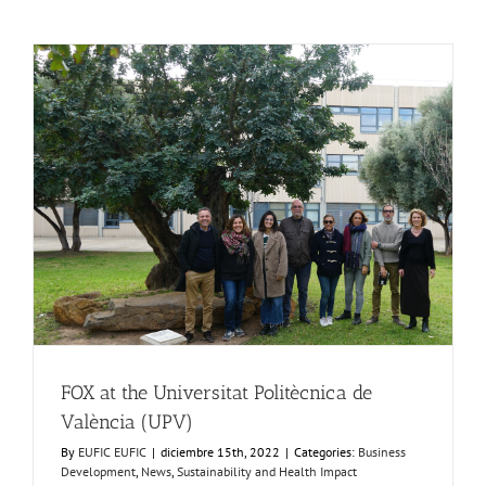
FOX
Small-
Scale
Processors
Workshop,
Leuven,
Belgium
FOX at the Universitat Politècnica de València (UPV)
Business Development
News
Sustainability and Health Impact
FOX at the Universitat Politècnica de
València (UPV)
By
EUFIC EUFIC
|
diciembre 15th, 2022
|
Categories:
Business
Development
,
News
,
Sustainability and Health Impact