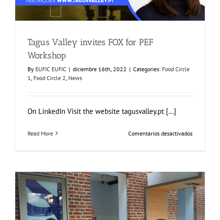
Tagus Valley invites FOX for PEF
Workshop
By
EUFIC EUFIC
|
diciembre 16th, 2022
|
Categories:
Food Circle
1
,
Food Circle 2
,
News
On LinkedIn Visit the website tagusvalley.pt [...]
en
Read More
Comentarios desactivados
Tagus
Valley
invites
FOX
for
PEF
Workshop