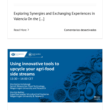
Exploring Synergies and Exchanging Experiences in
Valencia On the [...]
en
Read More
Comentarios desactivados
FOX
at
the
Universitat
Politècnica
de
València
(UPV)
FOX at FI [Food Ingredients] Europe
Food Circle 4
Food Circles
News