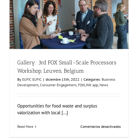
Gallery: 3rd FOX Small-Scale Processors Workshop,
Leuven, Belgium
Business Development
Consumer Engagement
FOXLINK app
News
Gallery: 3rd FOX Small-Scale Processors
Workshop, Leuven, Belgium
By
EUFIC EUFIC
|
diciembre 15th, 2022
|
Categories:
Business
Development
,
Consumer Engagement
,
FOXLINK app
,
News
Opportunities for food waste and surplus
valorization with local [...]
en
Read More
Comentarios desactivados
Gallery:
3rd