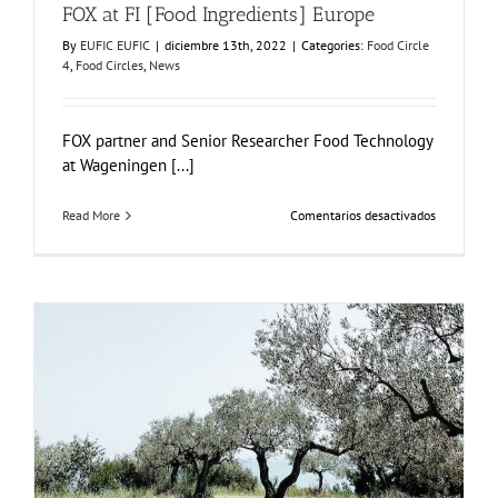
FOX at FI [Food Ingredients] Europe
By
EUFIC EUFIC
|
diciembre 13th, 2022
|
Categories:
Food Circle
4
,
Food Circles
,
News
FOX partner and Senior Researcher Food Technology
at Wageningen [...]
en
Read More
Comentarios desactivados
FOX
at
FI
[Food
Ingredients
Europe
FOX Report: seminar “Biocultural Heritage and
Sustainable Business Models” by Vincenza Ferrara
Business Development
News