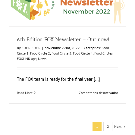
Business
6th Edition FOX Newsletter – Out now!
Models”
Food Circle 1
Food Circle 2
Food Circle 3
Food Circle 4
Food
by
Circles
FOXLINK app
News
Vincenza
Ferrara
6th Edition FOX Newsletter – Out now!
By
EUFIC EUFIC
|
noviembre 22nd, 2022
|
Categories:
Food
Circle 1
,
Food Circle 2
,
Food Circle 3
,
Food Circle 4
,
Food Circles
,
FOXLINK app
,
News
The FOX team is ready for the final year [...]
en
Read More
Comentarios desactivados
6th
Edition
FOX
Newsletter
–
Out
Next
1
2
now!