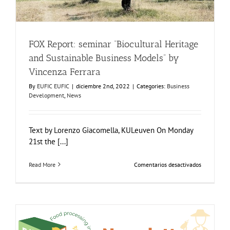
FOX Report: seminar “Biocultural Heritage
and Sustainable Business Models” by
Vincenza Ferrara
By
EUFIC EUFIC
|
diciembre 2nd, 2022
|
Categories:
Business
Development
,
News
Text by Lorenzo Giacomella, KULeuven On Monday
21st the [...]
en
Read More
Comentarios desactivados
FOX
Report:
seminar
“Biocultura
Heritage
and
Sustainabl