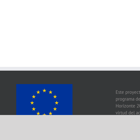
Este proyect
programa de
Horizonte 2
virtud del 