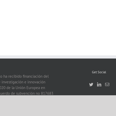
Get Social
o ha recibido financiación del
 investigación e innovación
020 de la Unión Europea en
acuerdo de subvención no 817683