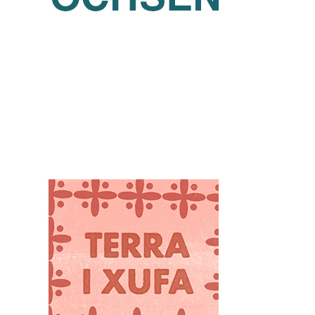
Tomas Ignac Fenix (OCHSEN)
Czech Republic
Partners
TERRA I XUFA SOCIEDAD LIMITADA
Partners
Spain