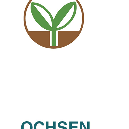
Agrarni komora ceske republiky (AGRO CR) (Agrarian
Chamber of Czech Republic)
Czech Republic
Partners