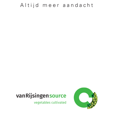
vanRijsingeningredients
Netherlands
Partners