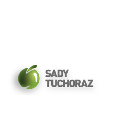
Sady Tuchoraz Spol SRO
Czech Republic
Partners