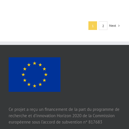
Next
1
2
Ce projet a reçu un financement de la part du programme de
recherche et d’innovation Horizon 2020 de la Commission
européenne sous l’accord de subvention n° 817683