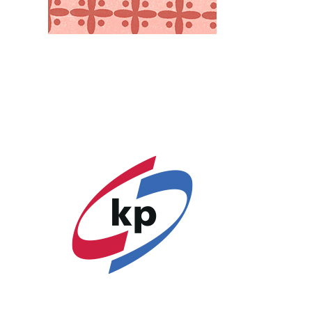
LINPAC Packaging Pravia, S. A. U.
Partners
Spain