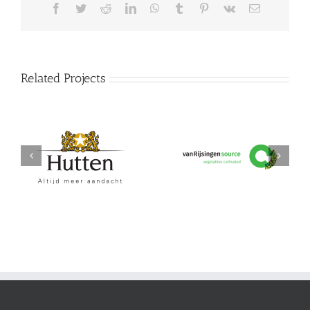
Facebook
Twitter
Reddit
LinkedIn
WhatsApp
Tumblr
Pinterest
Vk
Email
Related Projects
Hutten
vanRijsingeningredients