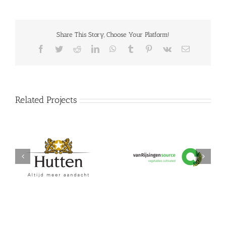
Share This Story, Choose Your Platform!
Facebook
Twitter
Reddit
LinkedIn
WhatsApp
Tumblr
Pinterest
Vk
Email
Related Projects
Hutten
vanRijsingeningredients