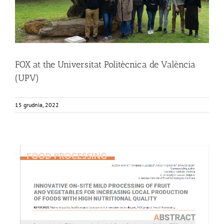
FOX at the Universitat Politècnica de València
(UPV)
15 grudnia, 2022
NUTRIS publishes in Agro FOOD Industry Hi-Tech Journal
Food Circle 1
Food Circle 2
Food Circle 3
Food Circle 4
News
Research
Sustainability and Health Impact