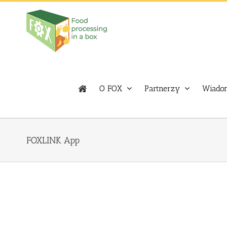
Skip
to
content
O FOX
Partnerzy
Wiadom
FOXLINK App