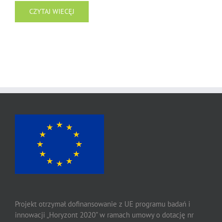
CZYTAJ WIECĘJ
Projekt otrzymał dofinansowanie z UE programu badań i
innowacji „Horyzont 2020” w ramach umowy o dotację nr