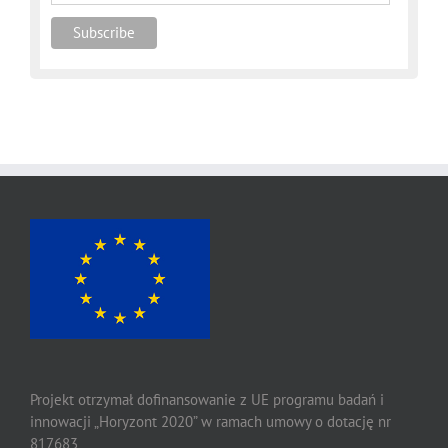
Projekt otrzymał dofinansowanie z UE programu badań i
innowacji „Horyzont 2020” w ramach umowy o dotację nr
817683