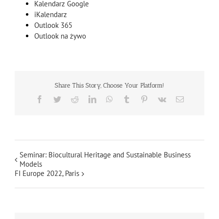
Kalendarz Google
iKalendarz
Outlook 365
Outlook na żywo
Share This Story, Choose Your Platform!
Facebook
Twitter
Reddit
LinkedIn
WhatsApp
Tumblr
Pinterest
Vk
Email
Seminar: Biocultural Heritage and Sustainable Business
Models
FI Europe 2022, Paris