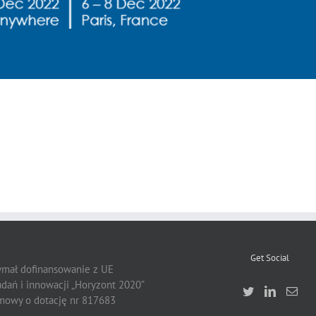
Get Social
zymał dofinansowanie z UE
dań i innowacji „Horyzont 2020”
owy o dotację nr 817683