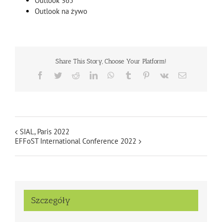
Outlook 365
Outlook na żywo
Share This Story, Choose Your Platform!
Facebook
Twitter
Reddit
LinkedIn
WhatsApp
Tumblr
Pinterest
Vk
Email
SIAL, Paris 2022
EFFoST International Conference 2022
Szczegóły