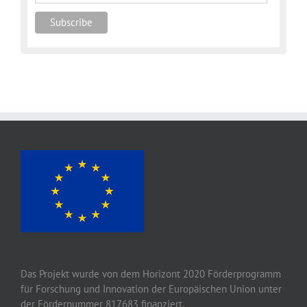
Das Projekt wurde von
dem
Horizont 2020
Förderprogramm
für Forschung und Innovation der Europäischen Union unter
der Fördernummer 817683 finanziert.