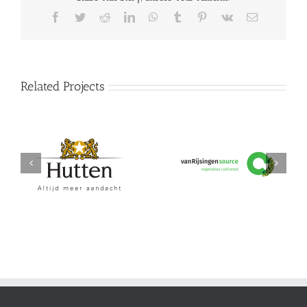
Facebook
Twitter
Reddit
LinkedIn
WhatsApp
Tumblr
Pinterest
Vk
Email
Related Projects
Hutten
vanRijsingeningredients