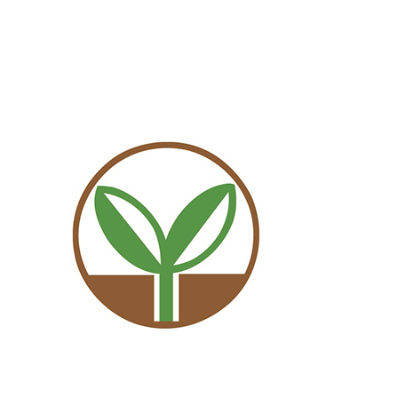
Agrarni komora ceske republiky (AGRO CR) (Agrarian
Chamber of Czech Republic)
Czech Republic
Partners