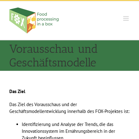
Skip
to
content
Vorausschau und
Geschäftsmodelle
Das Ziel
Das Ziel des
Vorausschaus und der
Geschäftsmodellentwicklung innerhalb des FOX-Projektes ist:
Identifizierung und Analyse der Trends, die das
Innovationssystem im Ernährung
sbereich
in der
Zukunft beeinflussen