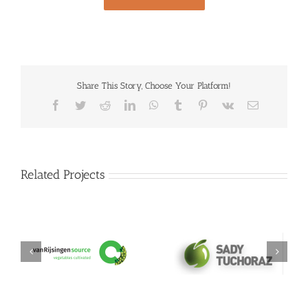
Share This Story, Choose Your Platform!
Facebook
Twitter
Reddit
LinkedIn
WhatsApp
Tumblr
Pinterest
Vk
Email
Related Projects
Sady Tuchoraz Spol
vanRijsingeningredients
SRO