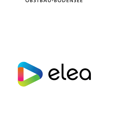
Elea Vertriebs-und Vermarktungsgesellschaft mbH
Germany
Partners