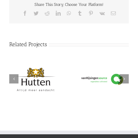
Share This Story, Choose Your Platform!
Facebook
Twitter
Reddit
LinkedIn
WhatsApp
Tumblr
Pinterest
Vk
Email
Related Projects
Hutten
vanRijsingeningredients