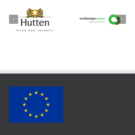
Hutten
vanRijsingeningredients