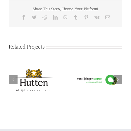
Share This Story, Choose Your Platform!
Facebook
Twitter
Reddit
LinkedIn
WhatsApp
Tumblr
Pinterest
Vk
Email
Related Projects
Hutten
vanRijsingeningredients