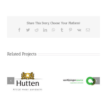
Share This Story, Choose Your Platform!
Facebook
Twitter
Reddit
LinkedIn
WhatsApp
Tumblr
Pinterest
Vk
Email
Related Projects
Hutten
vanRijsingeningredients