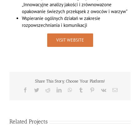
„Innowacyjne analizy jakości i zrównoważone
opakowanie świeżych przekąsek z owoców i warzyw”
Wspieranie ogólnych działań w zakresie
rozpowszechniania i komunikacji
VISIT WEBSITE
Share This Story, Choose Your Platform!
Facebook
Twitter
Reddit
LinkedIn
WhatsApp
Tumblr
Pinterest
Vk
Email
Related Projects