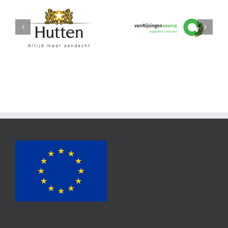
Hutten
vanRijsingeningredients