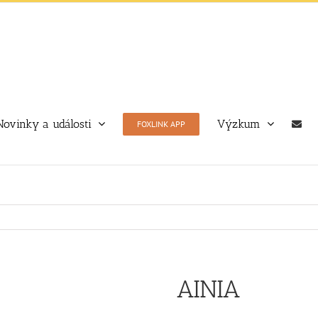
Novinky a události
Výzkum
FOXLINK APP
AINIA