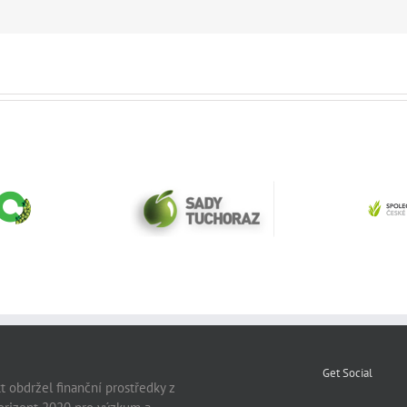
Spol
Sady Tuchoraz Spol
edients
ag
SRO
r
Get Social
t obdržel finanční prostředky z