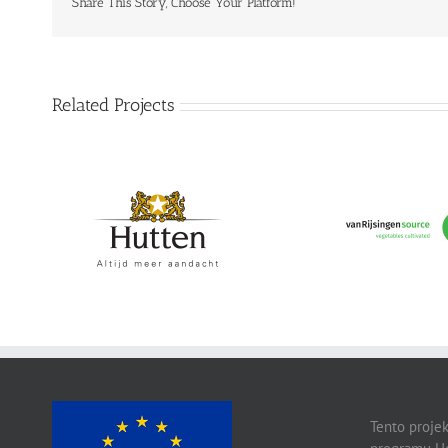
Share This Story, Choose Your Platform!
Related Projects
Hutten
vanRijsingeningr
Tento projek