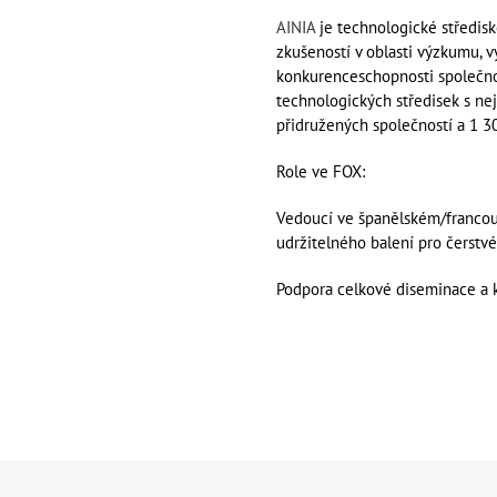
AINIA
je technologické středisk
zkušeností v oblasti výzkumu, 
konkurenceschopnosti společnos
technologických středisek s ne
přidružených společností a 1 30
Role ve FOX:
Vedoucí ve španělském/francouz
udržitelného balení pro čerstv
Podpora celkové diseminace a 