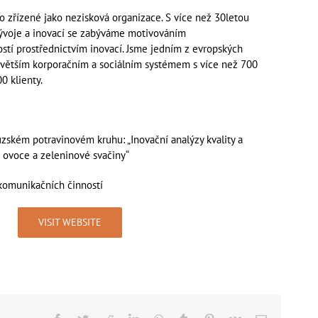
o zřízené jako nezisková organizace. S více než 30letou
vývoje a inovací se zabýváme motivováním
tí prostřednictvím inovací. Jsme jedním z evropských
jvětším korporačním a sociálním systémem s více než 700
0 klienty.
ském potravinovém kruhu: „Inovační analýzy kvality a
é ovoce a zeleninové svačiny“
komunikačních činností
VISIT WEBSITE