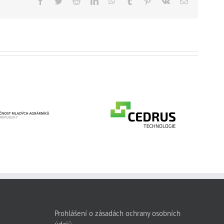
Facebook
Twitter
Reddit
LinkedIn
WhatsApp
Tumblr
Pinterest
Vk
Email
CEDRUS Spółka z
ečnost mladých
ograniczoną
rárníků České
odpowiedzialnością
epubliky, z. s.
Spółka
komandytowa
Prohlášení o zásadách ochrany osobních