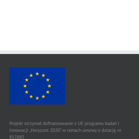
Projekt otrzymał dofinansowanie z UE programu badań i
innowacji „Horyzont 2020” w ramach umowy o dotację nr
817683