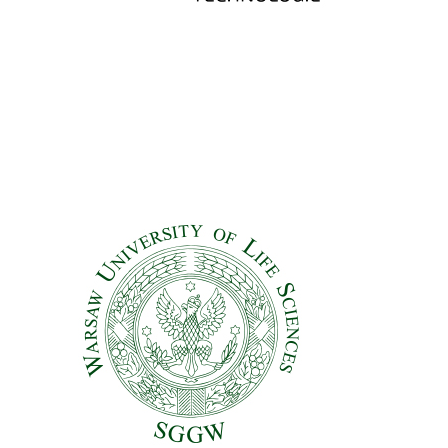
Warsaw University of Life Sciences (WULS-SGGW)
Partners
Poland