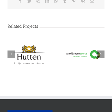
Facebook
Twitter
Reddit
LinkedIn
WhatsApp
Tumblr
Pinterest
Vk
Email
Related Projects
Hutten
vanRijsingeningredients