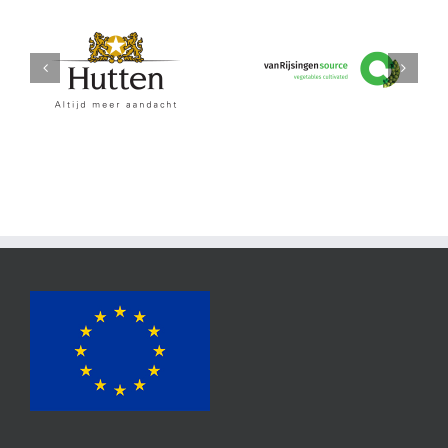
Hutten
vanRijsingeningredients