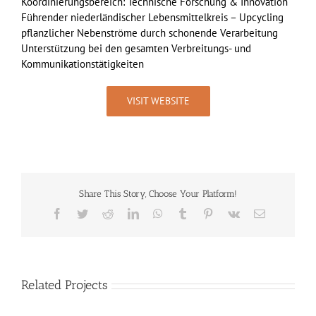
Koordinierungsbereich: Technische Forschung & Innovation
Führender niederländischer Lebensmittelkreis – Upcycling
pflanzlicher Nebenströme durch schonende Verarbeitung
Unterstützung bei den gesamten Verbreitungs- und
Kommunikationstätigkeiten
VISIT WEBSITE
Share This Story, Choose Your Platform!
Facebook
Twitter
Reddit
LinkedIn
WhatsApp
Tumblr
Pinterest
Vk
Email
Related Projects