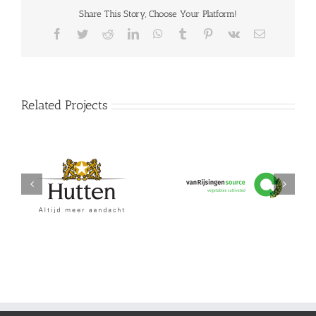
Share This Story, Choose Your Platform!
Facebook
Twitter
Reddit
LinkedIn
WhatsApp
Tumblr
Pinterest
Vk
Email
Related Projects
Hutten
vanRijsingeningredients