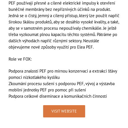
PEF používají přesné a cílené elektrické impulsy k otevření
buněčné membrány bez nepříznivých účinků na produkt.
Jedná se o čistý, jemný a cílený přístup, který lze použít napříč
širokou škálou produktů, aby se dosáhlo vysoké kvality, a také,
aby se v samotném procesu nepoužívaly chemikálie. Je ještě
třeba vyzkoumat plnou kapacitu těchto systémů. Pátráme po
dalších výhodách napříč různými sektory. Neustále
objevujeme nové způsoby využití pro Elea PEF.
Role ve FOX:
Podpora znalostí PEF pro mírnou konzervaci a extrakci šťávy
pomoci nízkotlakého kyslíku
Zkoumání procesu sušení s podporou PEF, vývoj a výstavba
mobilní jednotky PEF pro pomoc při sušení
Podpora celkové diseminace a komunikačních činností
VISIT WEBSITE