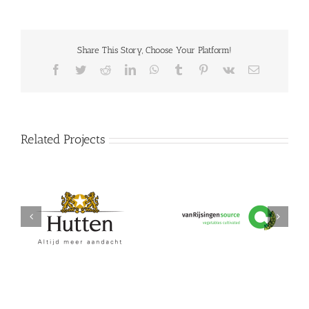
Share This Story, Choose Your Platform!
Facebook
Twitter
Reddit
LinkedIn
WhatsApp
Tumblr
Pinterest
Vk
Email
Related Projects
Hutten
vanRijsingeningredients