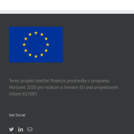
Tento projekt obdržel finanční prostředky z programu
Horizont 2020 pro výzkum a inovace EU pod projektovým
číslem 817683.
Get Social