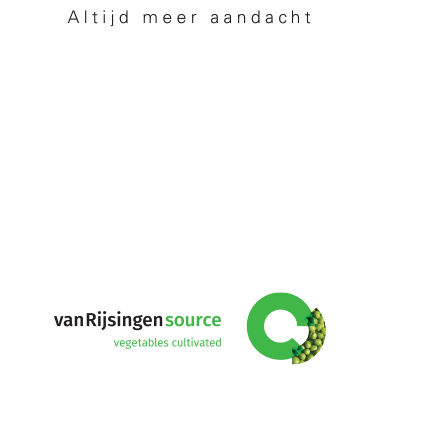
vanRijsingeningredients
Netherlands
Partners