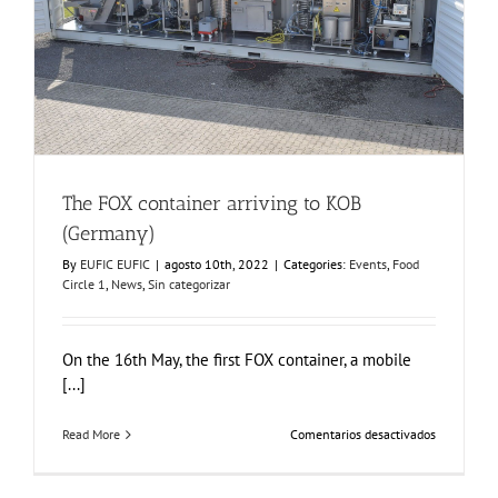
The FOX container arriving to KOB (Germany)
Events
Food Circle 1
News
Sin categorizar
The FOX container arriving to KOB
(Germany)
By
EUFIC EUFIC
|
agosto 10th, 2022
|
Categories:
Events
,
Food
Circle 1
,
News
,
Sin categorizar
On the 16th May, the first FOX container, a mobile
[...]
en
Read More
Comentarios desactivados
The
FOX
container