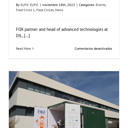
By
EUFIC EUFIC
|
noviembre 18th, 2022
|
Categories:
Events
,
Food Circle 1
,
Food Circles
,
News
FOX partner and head of advanced technologies at
DIL, [...]
en
Read More
Comentarios desactivados
FOX
at
the
PROTECT/
Symposiu
Consumer Workshop at AINIA, Spain
Business Development
Consumer Engagement
Food Circle 3
Food Circles
News