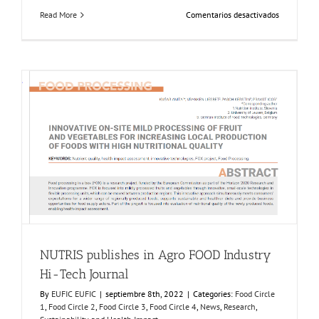
en
Read More
Comentarios desactivados
FOX
Segment
Meeting
in
the
Bodensee
region,
Germany
NUTRIS publishes in Agro FOOD Industry Hi-Tech
Journal
Food Circle 1
Food Circle 2
Food Circle 3
Food Circle 4
News
Research
Sustainability and Health Impact
NUTRIS publishes in Agro FOOD Industry
Hi-Tech Journal
By
EUFIC EUFIC
|
septiembre 8th, 2022
|
Categories:
Food Circle
1
,
Food Circle 2
,
Food Circle 3
,
Food Circle 4
,
News
,
Research
,