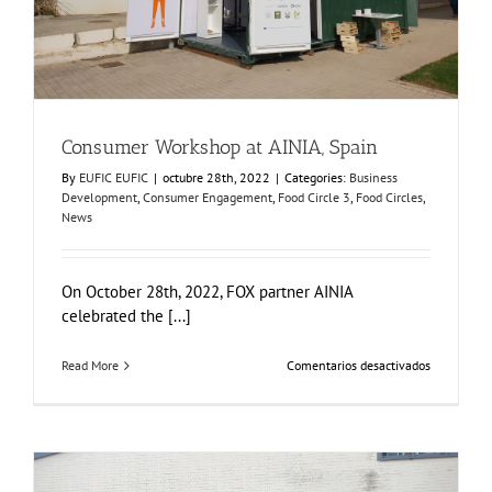
Consumer Workshop at AINIA, Spain
By
EUFIC EUFIC
|
octubre 28th, 2022
|
Categories:
Business
Development
,
Consumer Engagement
,
Food Circle 3
,
Food Circles
,
News
On October 28th, 2022, FOX partner AINIA
celebrated the [...]
en
Read More
Comentarios desactivados
Consumer
Workshop
at
AINIA,
Spain