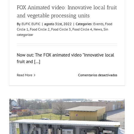
FOX Animated video: Innovative local fruit
and vegetable processing units
By
EUFIC EUFIC
|
agosto 31st, 2022
|
Categories:
Events
,
Food
Circle 1
,
Food Circle 2
,
Food Circle 3
,
Food Circle 4
,
News
,
Sin
categorizar
Now out: The FOX animated video "Innovative local
fruit and [...]
en
Read More
Comentarios desactivados
FOX
Animated
video:
Innovative
local
fruit
and
vegetable
processing
units