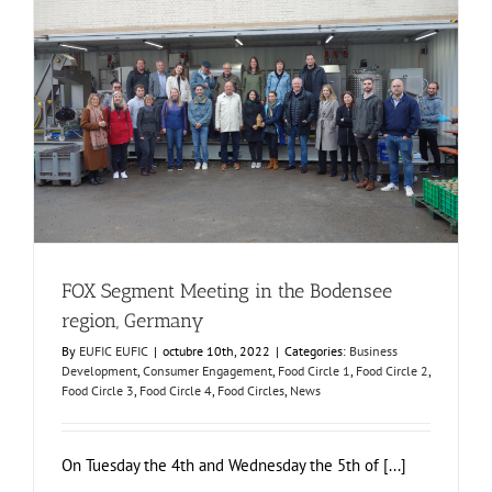
FOX Segment Meeting in the Bodensee region, Germany
Business Development
Consumer Engagement
Food Circle 1
Food Circle 2
Food Circle 3
Food Circle 4
Food Circles
News
FOX Segment Meeting in the Bodensee
region, Germany
By
EUFIC EUFIC
|
octubre 10th, 2022
|
Categories:
Business
Development
,
Consumer Engagement
,
Food Circle 1
,
Food Circle 2
,
Food Circle 3
,
Food Circle 4
,
Food Circles
,
News
On Tuesday the 4th and Wednesday the 5th of [...]