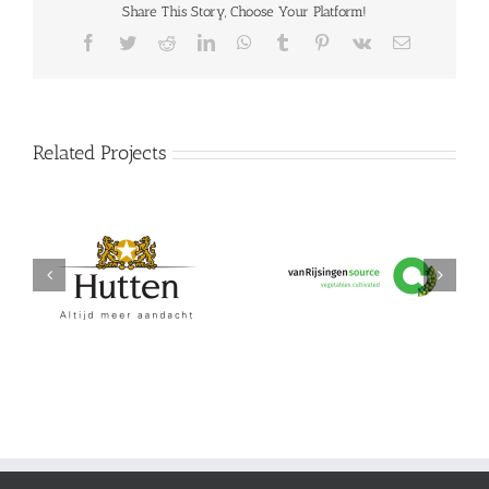
Share This Story, Choose Your Platform!
Facebook
Twitter
Reddit
LinkedIn
WhatsApp
Tumblr
Pinterest
Vk
Email
Related Projects
Hutten
vanRijsingeningredients