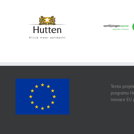
Hutten
vanRijsingeningr
Tento projek
programu Ho
inovace EU 