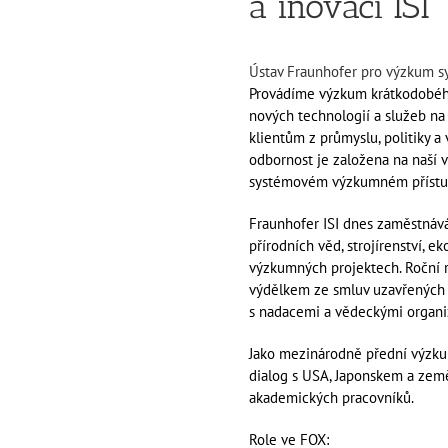
a inovací ISI
Ústav Fraunhofer pro výzkum sy
Provádíme výzkum krátkodobéh
nových technologií a služeb na
klientům z průmyslu, politiky a
odbornost je založena na naší v
systémovém výzkumném přístu
Fraunhofer ISI dnes zaměstnává
přírodních věd, strojírenství, 
výzkumných projektech. Roční r
výdělkem ze smluv uzavřených 
s nadacemi a vědeckými organi
Jako mezinárodně přední výzkum
dialog s USA, Japonskem a zem
akademických pracovníků.
Role ve FOX: