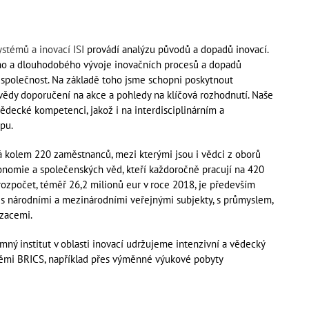
stémů a inovací ISI
provádí analýzu původů a dopadů inovací.
o a dlouhodobého vývoje inovačních procesů a dopadů
 společnost. Na základě toho jsme schopni poskytnout
 vědy doporučení na akce a pohledy na klíčová rozhodnutí. Naše
ědecké kompetenci, jakož i na interdisciplinárním a
pu.
 kolem 220 zaměstnanců, mezi kterými jsou i vědci z oborů
ekonomie a společenských věd, kteří každoročně pracují na 420
ozpočet, téměř 26,2 milionů eur v roce 2018, je především
s národními a mezinárodními veřejnými subjekty, s průmyslem,
zacemi.
ný institut v oblasti inovací udržujeme intenzivní a vědecký
ěmi BRICS, například přes výměnné výukové pobyty