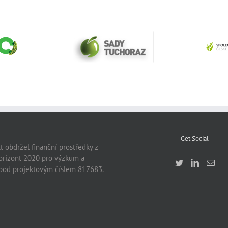
Spol
Sady Tuchoraz Spol
edients
ag
SRO
r
Get Social
t obdržel finanční prostředky z
rizont 2020 pro výzkum a
pod projektovým číslem 817683.