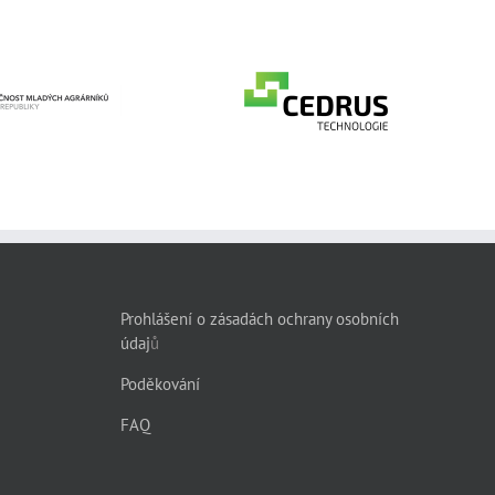
CEDRUS Spółka z
ečnost mladých
ograniczoną
rárníků České
odpowiedzialnością
epubliky, z. s.
Spółka
komandytowa
Prohlášení o zásadách ochrany osobních
údaj
ů
Poděkování
FAQ