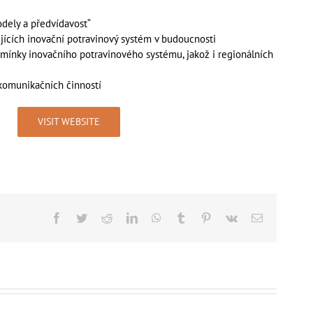
odely a předvídavost“
ujících inovační potravinový systém v budoucnosti
ínky inovačního potravinového systému, jakož i regionálních
komunikačních činností
VISIT WEBSITE
Facebook
Twitter
Reddit
LinkedIn
WhatsApp
Tumblr
Pinterest
Vk
Email