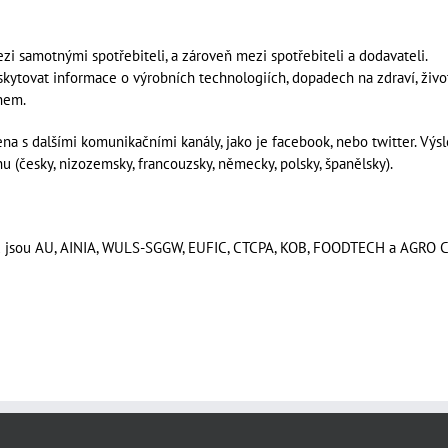
 samotnými spotřebiteli, a zároveň mezi spotřebiteli a dodavateli.
skytovat informace o výrobních technologiích, dopadech na zdraví, živ
uhem.
ena s dalšími komunikačními kanály, jako je facebook, nebo twitter. Výs
u (česky, nizozemsky, francouzsky, německy, polsky, španělsky).
telů jsou AU, AINIA, WULS-SGGW, EUFIC, CTCPA, KOB, FOODTECH a AGRO C