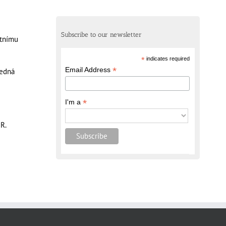
Subscribe to our newsletter
otnímu
*
indicates required
*
Email Address
ledná
*
I'm a
R.