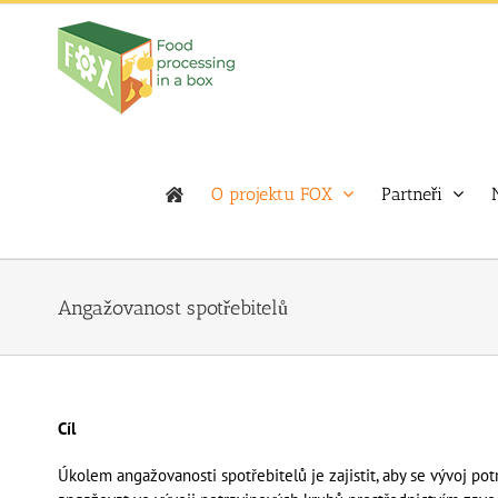
Skip
to
content
O projektu FOX
Partneři
Angažovanost spotřebitelů
Cíl
Úkolem angažovanosti spotřebitelů je zajistit, aby se vývoj p