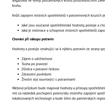
angažovat ve vývoji potravinových kruhů prostřednictvím zav
kruhu.
Kvůli zapojení místních spotřebitelů v potravinových kruzích j
Jaké jsou současné spotřebitelské hodnoty, postoje a ch
Jaká je motivace a schopnost místních spotřebitelů zapo
Chování při nákupu potravin
Hodnoty a postoje vztahující se k výběru potravin ze strany spo
Zájem o udržitelnost
Touha po pravosti
Důvěra v potravní řetězec
Zdravotní povědomí
Životní styl související s potravinami
Webový průzkum bude mapovat hodnoty a přístupy spotřebitel
mít za následek pochopení potenciálu místního zapojení spotř
lokalizovaných technologií a bude šířen do partnerských regio