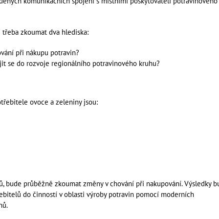
edených komunikačních spojení s místními poskytovateli potravinového
e třeba zkoumat dva hlediska:
ování při nákupu potravin?
jit se do rozvoje regionálního potravinového kruhu?
třebitele ovoce a zeleniny jsou:
ů, bude průběžně zkoumat změny v chování při nakupování. Výsledky 
ebitelů do činností v oblasti výroby potravin pomocí moderních
nů.