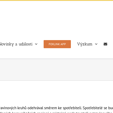
Novinky a události
Výzkum
FOXLINK APP
otravinových kruhů odehrával směrem ke spotřebiteli. Spotřebitelé se b