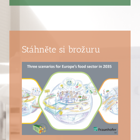
Stáhněte si brožuru