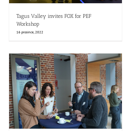
Tagus Valley invites FOX for PEF
Workshop
16 prosince, 2022
Gallery: 3rd FOX Small-Scale Processors Workshop,
Leuven, Belgium
Business Development
Consumer Engagement
FOXLINK app
News