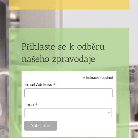
Přihlaste se k odběru
našeho zpravodaje
*
indicates required
*
Email Address
*
I'm a