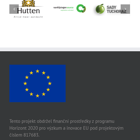
Sady Tuchoraz
Hutten
vanRijsingeningredients
Spol SRO
Netherlands
Netherlands
Czech Republic
Partners
Partners
Partners
Tento projekt obdržel finanční prostředky z programu
Horizont 2020 pro výzkum a inovace EU pod projektovým
číslem 817683.