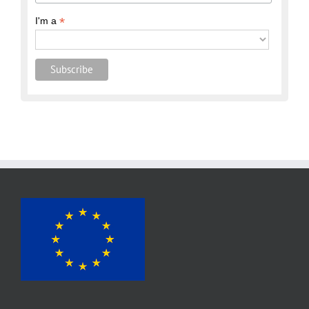
*
I'm a