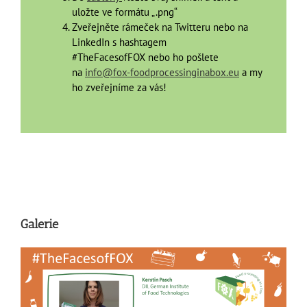
uložte ve formátu „.png“
Zveřejněte rámeček na Twitteru nebo na
LinkedIn s hashtagem
#TheFacesofFOX nebo ho pošlete
na
info@fox-foodprocessinginabox.eu
a my
ho zveřejníme za vás!
Galerie