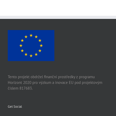
Tento projekt obdržel finanční prostředky z programu
Horizont 2020 pro výzkum a inovace EU pod projektovým
číslem 817683.
Get Social