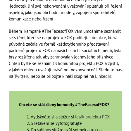
jednotek. Jiní své nekonvenční uvažování uplatňují při řešení
aspektů, jako jsou obchodní modely, zapojení spotřebitelů,
komunikace nebo řízení .
Během kampaně #TheFacesofFOX vám umožníme seznámit
se s těmi, kteří se na projektu FOX podílejí. Tato akce, která
původně začala ve formě každotýdenního představení
partnerů projektu FOX na našich sítích sociálních médií, byla
brzy rozšířena tak, aby zahrnovala všechny jeho příznivce.
Chtěli byste se seznámit s komunitou projektu FOX a zjistit,
v jakém ohledu uvažují právě oni nekonvenčně? Sledujte nás
na
Twitteru
nebo se připojte k naší skupině na
LinkedIn
!
Chcete se stát členy komunity #TheFacesofFOX?
Vytiskněte si a složte si
leták projektu FOX
S letákem se vyfotografujte
Do
šablony
vložte svůj snímek a text a