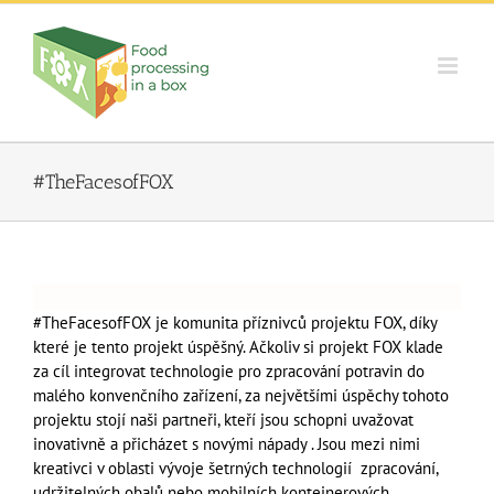
Skip
to
content
#TheFacesofFOX
#TheFacesofFOX je komunita příznivců projektu FOX, díky
které je tento projekt úspěšný. Ačkoliv si projekt FOX klade
za cíl integrovat technologie pro zpracování potravin do
malého konvenčního zařízení, za největšími úspěchy tohoto
projektu stojí naši partneři, kteří jsou schopni uvažovat
inovativně a přicházet s novými nápady . Jsou mezi nimi
kreativci v oblasti vývoje šetrných technologií zpracování,
udržitelných obalů nebo mobilních kontejnerových