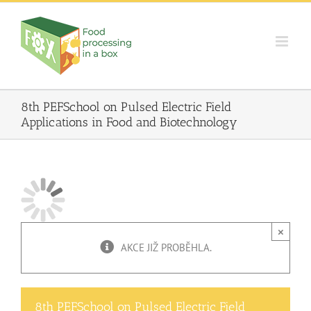
Skip
to
content
8th PEFSchool on Pulsed Electric Field
Applications in Food and Biotechnology
×
AKCE JIŽ PROBĚHLA.
8th PEFSchool on Pulsed Electric Field