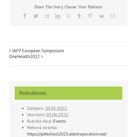
Share This Story, Choose Your Platform!
Facebook
Twitter
Reddit
LinkedIn
WhatsApp
Tumblr
Pinterest
Vk
Email
IAFP European Symposium
OneHealth2022
Podrobnosti
Zahájení:
30.05.2022.
Ukončení:
03.06.2022.
Rubrika Akce:
Events
Webová stránka:
https://pefschool2022.electroporation.net/