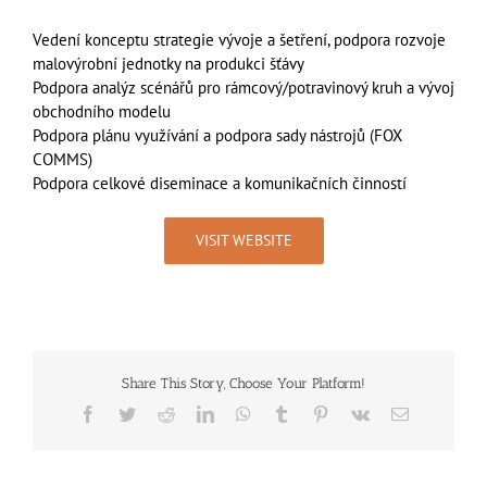
Vedení konceptu strategie vývoje a šetření, podpora rozvoje
malovýrobní jednotky na produkci šťávy
Podpora analýz scénářů pro rámcový/potravinový kruh a vývoj
obchodního modelu
Podpora plánu využívání a podpora sady nástrojů (FOX
COMMS)
Podpora celkové diseminace a komunikačních činností
VISIT WEBSITE
Share This Story, Choose Your Platform!
Facebook
Twitter
Reddit
LinkedIn
WhatsApp
Tumblr
Pinterest
Vk
Email