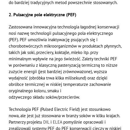
do bardziej tradycyjnych metod powszechnie stosowanych.
2. Pulsacyjne pole elektryczne (PEF)
Zastosowana innowacyjna technologia łagodnej konserwacji
nosi nazwę technologii pulsacyjnego pola elektrycznego
(PEF). PEF umożliwia inaktywację psujących się i
chorobotwórczych mikroorganizmów w produktach płynnych,
takich jak soki, przeciery, koktajle, mleko itp. przy
minimalnym wpływie na jego świeżość. Zalety techniki PEF
w porównaniu z klasyczną pasteryzacją termiczną to niższe
zużycie energii (jest bardziej zrównoważone), wyższa
wydajność (obróbka trwa kilka milisekund) oraz dzięki
obróbce
termicznej
w
niskiej temperaturze
zachowanie
oryginalnego koloru, smaku i
odżywczego
składu
soków/przecierów.
Technologia PEF (Pulsed Electric Field) jest stosunkowo
nowa, ale jest już stosowana w branży soków w kilku krajach.
Partnerzy projektu
DIL
i
ELEA
pomyślnie opracowali i
zrealizowali systemy PEF do
PEF
konserw
acji cieczy
w niskiej