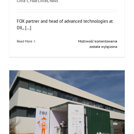
Circle 1
,
Food Circles
,
News
FOX partner and head of advanced technologies at
DIL, [...]
FOX
Read More
Możliwość komentowania
at
została wyłączona
the
PROTECT/
Symposiu
Consumer Workshop at AINIA, Spain
Business Development
Consumer Engagement
Food Circle 3
Food Circles
News