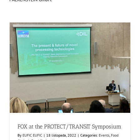
FOX at the PROTECT/TRANSIT Symposium
Events
Food Circle 1
Food Circles
News
FOX at the PROTECT/TRANSIT Symposium
By
EUFIC EUFIC
|
18 listopada, 2022
|
Categories:
Events
,
Food