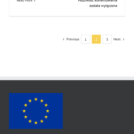
Read More
Możliwość komentowania
FOX
została wyłączona
container
arriving
to
KOB
(Germany)
Previous
Next
1
2
3