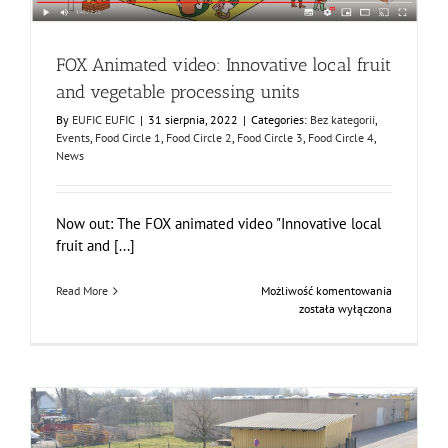
FOX Animated video: Innovative local fruit
and vegetable processing units
By
EUFIC EUFIC
|
31 sierpnia, 2022
|
Categories:
Bez kategorii
,
Events
,
Food Circle 1
,
Food Circle 2
,
Food Circle 3
,
Food Circle 4
,
News
Now out: The FOX animated video "Innovative local
fruit and [...]
FOX
Read More
Możliwość komentowania
Animated
została wyłączona
video:
Innovative
local
fruit
and
vegetable
processing