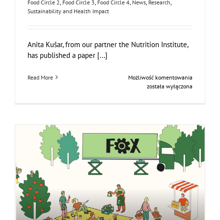
Food Circle 2
,
Food Circle 3
,
Food Circle 4
,
News
,
Research
,
Sustainability and Health Impact
Anita Kušar, from our partner the Nutrition Institute,
has published a paper [...]
NUTRIS
Read More
Możliwość komentowania
publishes
została wyłączona
in
Agro
FOOD
Industry
Hi-
Tech
Journal
FOX Animated video: Innovative local fruit and
vegetable processing units
Bez kategorii
Events
Food Circle 1
Food Circle 2
Food Circle 3
Food Circle 4
News