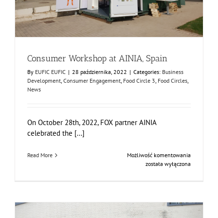
Consumer Workshop at AINIA, Spain
By
EUFIC EUFIC
|
28 października, 2022
|
Categories:
Business
Development
,
Consumer Engagement
,
Food Circle 3
,
Food Circles
,
News
On October 28th, 2022, FOX partner AINIA
celebrated the [...]
Consumer
Read More
Możliwość komentowania
Workshop
została wyłączona
at
AINIA,
Spain