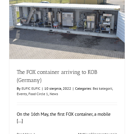
units
The FOX container arriving to KOB (Germany)
Bez kategorii
Events
Food Circle 1
News
The FOX container arriving to KOB
(Germany)
By
EUFIC EUFIC
|
10 sierpnia, 2022
|
Categories:
Bez kategorii
,
Events
,
Food Circle 1
,
News
On the 16th May, the first FOX container, a mobile
[...]
The