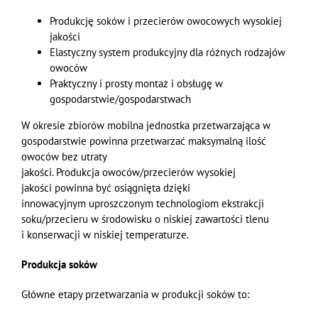
Produkcję soków
i przecierów
owocowych
wysokiej
jakości
Elastyczny system produkcyjny dla różnych rodzajów
owoców
Praktyczny i prosty montaż i obsługę w
gospodarstwie/gospodarstwach
W okresie zbiorów mobilna jednostka przetwarzająca w
gospodarstwie powinna przetwarzać maksymalną ilość
owoców bez utraty
jakości.
Produkcja
owocó
w
/przecierów
wysokiej
jakości
powinna być osiągnięta dzięki
innowacyjnym
uproszczonym
technologiom ekstrakcji
soku/przecieru w środowisku o niskiej zawartości tlenu
i
konserwacji
w
niskiej temperatur
ze.
Produkcja soków
Główne etapy przetwarzania w produkcji soków to: