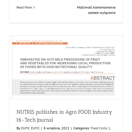
FOX
Read More
Możliwość komentowania
Segment
została wyłączona
Meeting
in
the
Bodensee
region,
Germany
NUTRIS publishes in Agro FOOD Industry Hi-Tech
Journal
Food Circle 1
Food Circle 2
Food Circle 3
Food Circle 4
News
Research
Sustainability and Health Impact
NUTRIS publishes in Agro FOOD Industry
Hi-Tech Journal
By
EUFIC EUFIC
|
8 września, 2022
|
Categories:
Food Circle 1
,