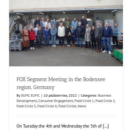
FOX Segment Meeting in the Bodensee region, Germany
Business Development
Consumer Engagement
Food Circle 1
Food Circle 2
Food Circle 3
Food Circle 4
Food Circles
News
FOX Segment Meeting in the Bodensee
region, Germany
By
EUFIC EUFIC
|
10 października, 2022
|
Categories:
Business
Development
,
Consumer Engagement
,
Food Circle 1
,
Food Circle 2
,
Food Circle 3
,
Food Circle 4
,
Food Circles
,
News
On Tuesday the 4th and Wednesday the 5th of [...]