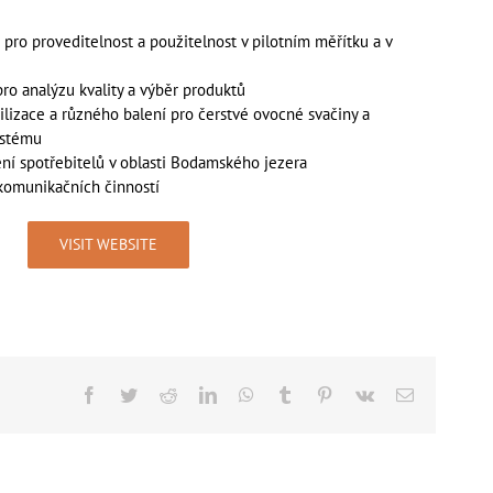
pro proveditelnost a použitelnost v pilotním měřítku a v
ro analýzu kvality a výběr produktů
ilizace a různého balení pro čerstvé ovocné svačiny a
ystému
ní spotřebitelů v oblasti Bodamského jezera
komunikačních činností
VISIT WEBSITE
Facebook
Twitter
Reddit
LinkedIn
WhatsApp
Tumblr
Pinterest
Vk
Email