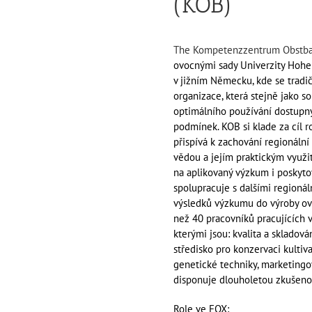
(KOB)
The Kompetenzzentrum Obstb
ovocnými sady Univerzity Hohe
v jižním Německu, kde se tradi
organizace, která stejně jako 
optimálního používání dostupn
podmínek. KOB si klade za cíl r
přispívá k zachování regionální 
vědou a jejím praktickým využi
na aplikovaný výzkum i poskyto
spolupracuje s dalšími regioná
výsledků výzkumu do výroby ov
než 40 pracovníků pracujících 
kterými jsou: kvalita a skladová
středisko pro konzervaci kultiva
genetické techniky, marketingo
disponuje dlouholetou zkušeno
Role ve FOX: