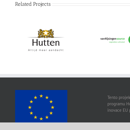
Related Projects
Hutten
vanRijsingeningr
Tento projek
programu Ho
inovace EU 