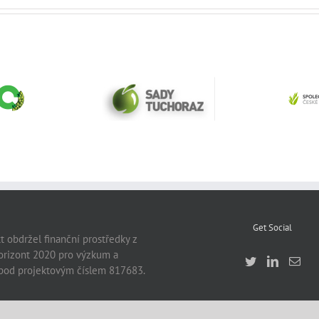
Spol
Sady Tuchoraz Spol
edients
ag
SRO
r
Get Social
t obdržel finanční prostředky z
rizont 2020 pro výzkum a
pod projektovým číslem 817683.