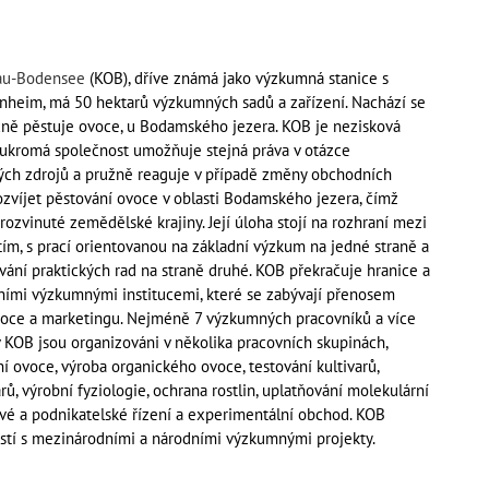
au-Bodensee
(KOB), dříve známá jako výzkumná stanice s
nheim, má 50 hektarů výzkumných sadů a zařízení. Nachází se
čně pěstuje ovoce, u Bodamského jezera. KOB je nezisková
soukromá společnost umožňuje stejná práva v otázce
ých zdrojů a pružně reaguje v případě změny obchodních
ozvíjet pěstování ovoce v oblasti Bodamského jezera, čímž
rozvinuté zemědělské krajiny. Její úloha stojí na rozhraní mezi
tím, s prací orientovanou na základní výzkum na jedné straně a
vání praktických rad na straně druhé. KOB překračuje hranice a
lními výzkumnými institucemi, které se zabývají přenosem
oce a marketingu. Nejméně 7 výzkumných pracovníků a více
v KOB jsou organizováni v několika pracovních skupinách,
ní ovoce, výroba organického ovoce, testování kultivarů,
rů, výrobní fyziologie, ochrana rostlin, uplatňování molekulární
vé a podnikatelské řízení a experimentální obchod. KOB
stí s mezinárodními a národními výzkumnými projekty.