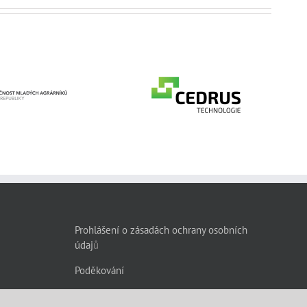
CEDRUS Spółka z
ečnost mladých
ograniczoną
rárníků České
odpowiedzialnością
epubliky, z. s.
Spółka
komandytowa
Prohlášení o zásadách ochrany osobních
údaj
ů
Poděkování
FAQ