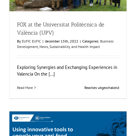
FOX at the Universitat Politècnica de
València (UPV)
By
EUFIC EUFIC
|
december 15th, 2022
|
Categories:
Business
Development
,
News
,
Sustainability and Health Impact
Exploring Synergies and Exchanging Experiences in
Valencia On the [...]
voor
Read More
Reacties uitgeschakeld
FOX
at
the
Universitat
Politècnica
de
València
(UPV)