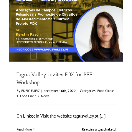
Tagus Valley invites FOX for PEF Workshop
Food Circle 1
Food Circle 2
News
Tagus Valley invites FOX for PEF
Workshop
By
EUFIC EUFIC
|
december 16th, 2022
|
Categories:
Food Circle
1
,
Food Circle 2
,
News
On LinkedIn Visit the website tagusvalley.pt [...]
voor
Read More
Reacties uitgeschakeld