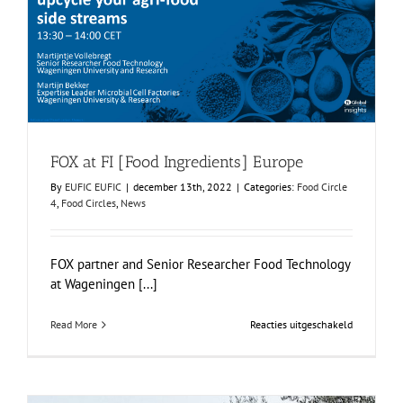
FOX at FI [Food Ingredients] Europe
Food Circle 4
Food Circles
News
FOX at FI [Food Ingredients] Europe
By
EUFIC EUFIC
|
december 13th, 2022
|
Categories:
Food Circle
4
,
Food Circles
,
News
FOX partner and Senior Researcher Food Technology
at Wageningen [...]
voor
Read More
Reacties uitgeschakeld
FOX
at
FI
[Food