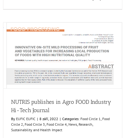
textu
s
názvem
FOX
Segment
Meeting
in
the
Bodensee
region,
NUTRIS publishes in Agro FOOD Industry Hi-Tech
Germany
Journal
Food Circle 1
Food Circle 2
Food Circle 3
Food Circle 4
News
Research
Sustainability and Health Impact
NUTRIS publishes in Agro FOOD Industry
Hi-Tech Journal
By
EUFIC EUFIC
|
8 září, 2022
|
Categories:
Food Circle 1
,
Food
Circle 2
,
Food Circle 3
,
Food Circle 4
,
News
,
Research
,
Sustainability and Health Impact