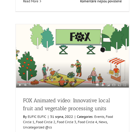
u
Read More
Komentáře nejsou povolené
textu
s
názve
FOX
at
the
PROTE
Sympo
FOX Animated video: Innovative local fruit and
vegetable processing units
Events
Food Circle 1
Food Circle 2
Food Circle 3
Food Circle 4
News
Uncategorized @cs
FOX Animated video: Innovative local
fruit and vegetable processing units
By
EUFIC EUFIC
|
31 srpna, 2022
|
Categories:
Events
,
Food
Circle 1
,
Food Circle 2
,
Food Circle 3
,
Food Circle 4
,
News
,
Uncategorized @cs