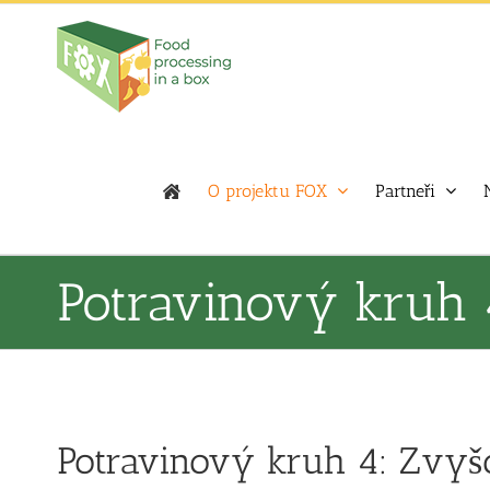
Skip
to
content
O projektu FOX
Partneři
Potravinový kruh 
Potravinový kruh 4: Zvyš