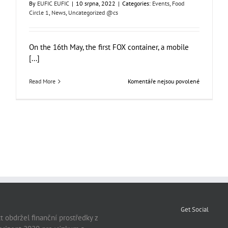
By
EUFIC EUFIC
|
10 srpna, 2022
|
Categories:
Events
,
Food
Circle 1
,
News
,
Uncategorized @cs
On the 16th May, the first FOX container, a mobile
[...]
u
Read More
Komentáře nejsou povolené
m
textu
s
ted
názvem
The
tive
FOX
container
arriving
to
ble
KOB
sing
(Germany)
Get Social
t obdržel finanční prostředky z