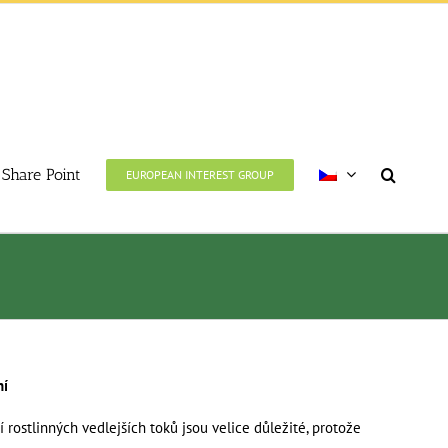
Share Point
EUROPEAN INTEREST GROUP
ní
rostlinných vedlejších toků jsou velice důležité, protože