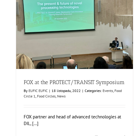
FOX at the PROTECT/TRANSIT Symposium
Events
Food Circle 1
Food Circles
News
FOX at the PROTECT/TRANSIT Symposium
By
EUFIC EUFIC
|
18 listopadu, 2022
|
Categories:
Events
,
Food
Circle 1
,
Food Circles
,
News
FOX partner and head of advanced technologies at
DIL, [...]