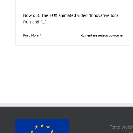
Now out: The FOX animated video "Innovative local
fruit and [...]
u
Read More
Komentáře nejsou povolené
textu
s
názve
FOX
Anima
video:
Innova
local
fruit
and
vegeta
proces
units
Tento projek