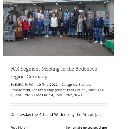
FOX Segment Meeting in the Bodensee region, Germany
Business Development
Consumer Engagement
Food Circle 1
Food Circle 2
Food Circle 3
Food Circle 4
Food Circles
News
FOX Segment Meeting in the Bodensee
region, Germany
By
EUFIC EUFIC
|
10 října, 2022
|
Categories:
Business
Development
,
Consumer Engagement
,
Food Circle 1
,
Food Circle
2
,
Food Circle 3
,
Food Circle 4
,
Food Circles
,
News
On Tuesday the 4th and Wednesday the 5th of [...]
u
Read More
Komentáře nejsou povolené