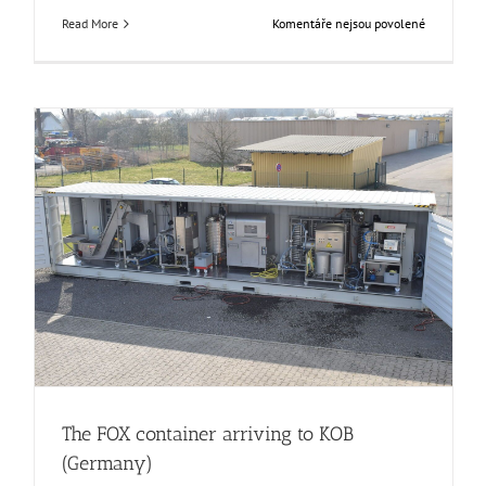
u
Read More
Komentáře nejsou povolené
textu
m
s
názvem
Consumer
Workshop
CT/TRANSIT
at
sium
AINIA,
Spain
The FOX container arriving to KOB (Germany)
Events
Food Circle 1
News
Uncategorized @cs
The FOX container arriving to KOB
(Germany)