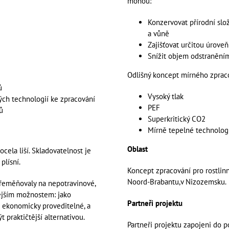
mohou:
Konzervovat přírodní složk
a vůně
Zajišťovat určitou úroveň
Snížit objem odstraněním
Odlišný koncept mírného zpracov
ů
Vysoký tlak
ných technologií ke zpracování
PEF
ů
Superkritický CO2
Mírně tepelné technolog
Oblast
cela liší. Skladovatelnost je
plísní.
Koncept zpracování pro rostlinn
Noord-Brabantu,v Nizozemsku.
 přeměňovaly na nepotravinové,
ějším možnostem: jako
Partneři projektu
a ekonomicky proveditelné, a
praktičtější alternativou.
Partneři projektu zapojeni do 