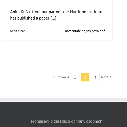
Anita Kušar, from our partner the Nutrition Institute,
has published a paper [...]
u
Read More
Komentáře nejsou povolené
textu
s
názvem
NUTRIS
publishes
in
Agro
FOOD
Industry
Previous
Next
1
2
3
Hi-
Tech
Journal
Prohlášení o zásadách ochrany osobních