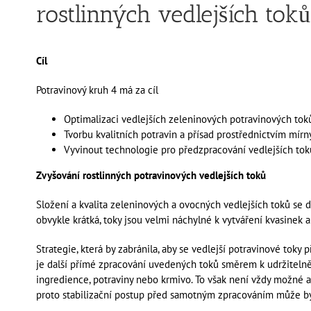
rostlinných vedlejších toků
Cíl
Potravinový kruh 4 má za cíl
Optimalizaci vedlejších zeleninových potravinových tok
Tvorbu kvalitních potravin a přísad prostřednictvím mír
Vyvinout technologie pro předzpracování vedlejších tok
Zvyšování rostlinných potravinových vedlejších toků
Složení a kvalita zeleninových a ovocných vedlejších toků se do
obvykle krátká, toky jsou velmi náchylné k vytváření kvasinek a 
Strategie, která by zabránila, aby se vedlejší potravinové toky
je další přímé zpracování uvedených toků směrem k udržiteln
ingredience, potraviny nebo krmivo. To však není vždy možné 
proto stabilizační postup před samotným zpracováním může být 