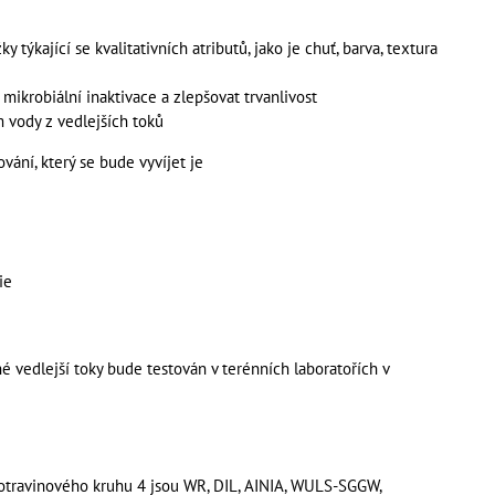
y týkající se kvalitativních atributů, jako je chuť, barva, textura
 mikrobiální inaktivace a zlepšovat trvanlivost
 vody z vedlejších toků
ání, který se bude vyvíjet je
ie
é vedlejší toky bude testován v terénních laboratořích v
potravinového kruhu 4 jsou WR, DIL, AINIA, WULS-SGGW,