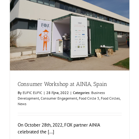
Consumer Workshop at AINIA, Spain
Business Development
Consumer Engagement
Food Circle 3
Food Circles
News
Consumer Workshop at AINIA, Spain
By
EUFIC EUFIC
|
28 října, 2022
|
Categories:
Business
Development
,
Consumer Engagement
,
Food Circle 3
,
Food Circles
,
News
On October 28th, 2022, FOX partner AINIA
celebrated the [...]